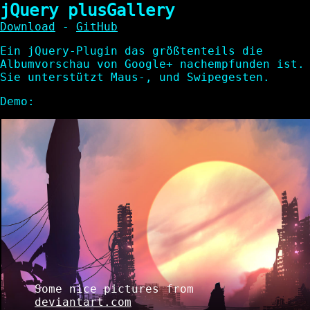
jQuery plusGallery
Download
-
GitHub
Ein jQuery-Plugin das größtenteils die
Albumvorschau von Google+ nachempfunden ist.
Sie unterstützt Maus-, und Swipegesten.
Demo:
Some nice pictures from
deviantart.com